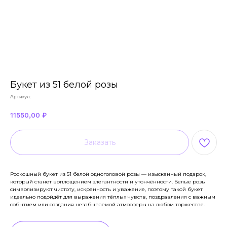
Букет из 51 белой розы
Артикул:
11550,00
₽
Заказать
Роскошный букет из 51 белой одноголовой розы — изысканный подарок,
который станет воплощением элегантности и утончённости. Белые розы
символизируют чистоту, искренность и уважение, поэтому такой букет
идеально подойдёт для выражения тёплых чувств, поздравления с важным
событием или создания незабываемой атмосферы на любом торжестве.