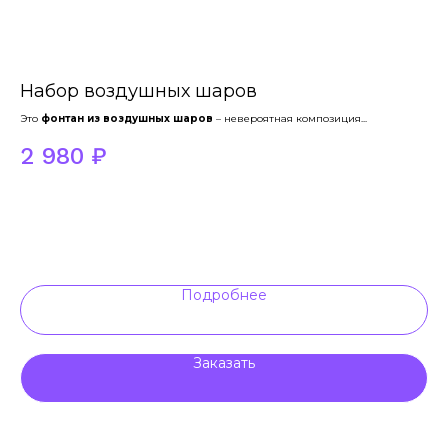
Набор воздушных шаров
П
Это
фонтан из воздушных шаров
– невероятная композиция...
Окр
цел
2 980
₽
2
Подробнее
Заказать