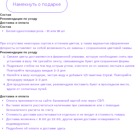
Намекнуть о подарке
Состав
Рекомендации по уходу
Доставка и оплата
Состав
Белая одноголовая роза - 51 или 55 шт.
При отсутствии некоторых сортов и оттенков цветов, а также вариантов оформления
флористы оставляют за собой возможность их замены с сохранением цветовой гаммы.
Рекомендации по уходу
Свежие цветы доставляются в фирменной упаковке, которую необходимо снять при
установке в вазу. Не срезайте ленту, связывающую букет для сохранения формы.
Подрежьте стебли на 1см под острым углом, очистите их от нижних листьев и шипов.
Повторяйте процедуру каждые 2-3 дня.
Налейте в вазу холодную, чистую воду и добавьте 1/3 пакетика Cryzal. Повторяйте
процедуру каждые 2-3 дня.
Для продления жизни цветам, рекомендуем поставить букет в прохладном месте,
вдали от солнечных лучей.
Доставка и оплата
Оплата принимается на сайте банковской картой или через СБП.
Вы также можете рассчитаться наличными при самовывозе или с помощью
безналичного расчета по счету.
Стоимость доставки рассчитывается отдельно и не входит в стоимость товара.
Доставка возможна с 8.00 до 23.00, другое время доставки оговаривается
индивидуально.
Подробнее об оплате и доставке
здесь
.