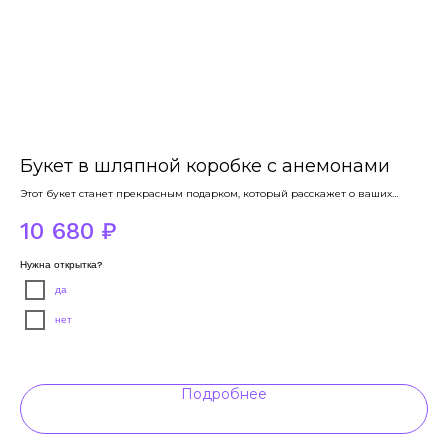
Букет в шляпной коробке с анемонами
А
Этот букет станет прекрасным подарком, который расскажет о ваших
Соч
искренних ...
пои
тые
10 680
₽
5
Нужна открытка?
Нуж
да
нет
Подробнее