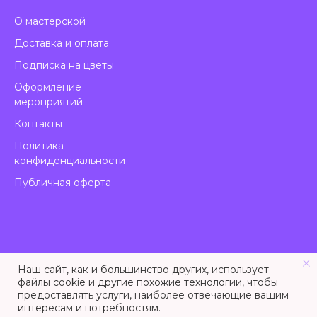
О мастерской
Доставка и оплата
Подписка на цветы
Оформление
мероприятий
Контакты
Политика
конфиденциальности
Публичная оферта
Наш сайт, как и большинство других, использует
файлы cookie и другие похожие технологии, чтобы
предоставлять услуги, наиболее отвечающие вашим
Tilda
Made on
интересам и потребностям.