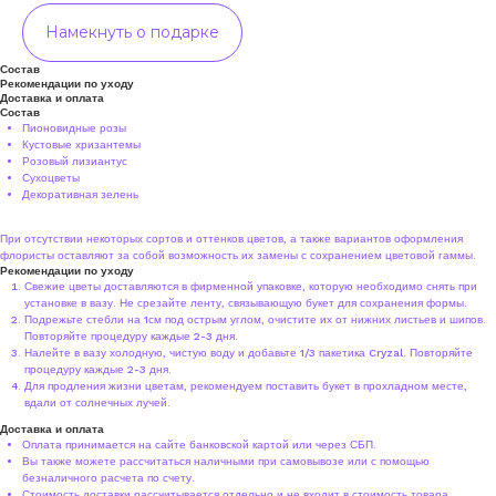
Намекнуть о подарке
Состав
Рекомендации по уходу
Доставка и оплата
Состав
Пионовидные розы
Кустовые хризантемы
Розовый лизиантус
Сухоцветы
Декоративная зелень
При отсутствии некоторых сортов и оттенков цветов, а также вариантов оформления
флористы оставляют за собой возможность их замены с сохранением цветовой гаммы.
Рекомендации по уходу
Свежие цветы доставляются в фирменной упаковке, которую необходимо снять при
установке в вазу. Не срезайте ленту, связывающую букет для сохранения формы.
Подрежьте стебли на 1см под острым углом, очистите их от нижних листьев и шипов.
Повторяйте процедуру каждые 2-3 дня.
Налейте в вазу холодную, чистую воду и добавьте 1/3 пакетика Cryzal. Повторяйте
процедуру каждые 2-3 дня.
Для продления жизни цветам, рекомендуем поставить букет в прохладном месте,
вдали от солнечных лучей.
Доставка и оплата
Оплата принимается на сайте банковской картой или через СБП.
Вы также можете рассчитаться наличными при самовывозе или с помощью
безналичного расчета по счету.
Стоимость доставки рассчитывается отдельно и не входит в стоимость товара.