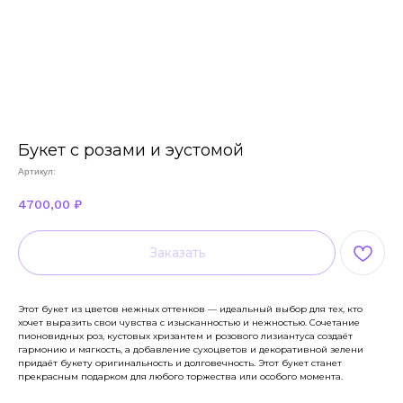
Букет с розами и эустомой
Артикул:
4700,00
₽
Заказать
Этот букет из цветов нежных оттенков — идеальный выбор для тех, кто
хочет выразить свои чувства с изысканностью и нежностью. Сочетание
пионовидных роз, кустовых хризантем и розового лизиантуса создаёт
гармонию и мягкость, а добавление сухоцветов и декоративной зелени
придаёт букету оригинальность и долговечность. Этот букет станет
прекрасным подарком для любого торжества или особого момента.