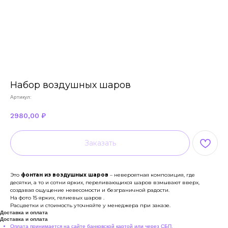
Набор воздушных шаров
Артикул:
2980,00
₽
Заказать
Это
фонтан из воздушных шаров
– невероятная композиция, где
десятки, а то и сотни ярких, переливающихся шаров взмывают вверх,
создавая ощущение невесомости и безграничной радости.
На фото 15 ярких, гелиевых шаров .
Расцветки и стоимость уточняйте у менеджера при заказе.
Доставка и оплата
Доставка и оплата
Оплата принимается на сайте банковской картой или через СБП.