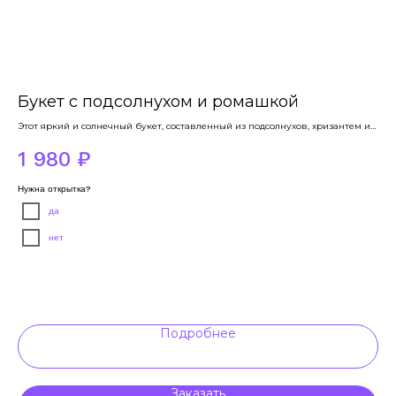
Букет с подсолнухом и ромашкой
П
Этот яркий и солнечный букет, составленный из подсолнухов, хризантем и
Окр
ромашек, станет отличным подарком для любого случая...
цел
1 980
₽
2
Нужна открытка?
да
нет
Подробнее
Заказать