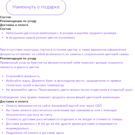
Намекнуть о подарке
Состав
Рекомендации по уходу
Доставка и оплата
Состав
Небольшая цветочная композиция с 9 розами в коробке среднего размера.
9 воздушных шаров разных цветов (гелиевые)
При отсутствии некоторых сортов и оттенков цветов, а также вариантов оформления
флористы оставляют за собой возможность их замены с сохранением цветовой гаммы.
Рекомендации по уходу
Правильный уход за букетом на флористической губке помогает дольше сохранить
свежесть и красоту цветов.
Сохраняйте влажность.
Избегайте жары. Держите букет в прохладном месте, защищенном от прямых
солнечных лучей и высоких температур.
Не вынимайте цветы. Пересаживать цветы можно после отцветания в открытый грунт
Соблюдение этих правил поможет продлить жизнь вашей цветочной композиции .
Доставка и оплата
Оплата принимается на сайте банковской картой или через СБП.
Вы также можете рассчитаться наличными при самовывозе или с помощью
безналичного расчета по счету.
Стоимость доставки рассчитывается отдельно и не входит в стоимость товара.
Доставка возможна с 8.00 до 23.00, другое время доставки оговаривается
индивидуально.
Подробнее об оплате и доставке
здесь
.