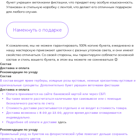
букет украшен веточками фисташки, что придает ему особую изысканность.
Упакован в стильную коробку с лентой, что делает его отличным подарком
для любого случая.
Намекнуть о подарке
К сожалению, мы не можем гарантировать 100% копию букета, ежедневно в
нашу мастерскую приезжают цветочки с разных уголков света, и они имеют
свойство отличаться. Со своей стороны, мы гарантируем соблюсти основной
состав и стиль вашего букета, в этом вы можете не сомневаться 😉
Состав
Доставка и оплата
Рекомендации по уходу
Состав
В состав входят яркие герберы, изящные розы кустовые, нежные хризантемы кустовые и
оригинальные сухоцветы. Дополнительно букет украшен веточками фисташки
Доставка и оплата
Оплата принимается на сайте банковской картой или через СБП.
Вы также можете рассчитаться наличными при самовывозе или с помощью
безналичного расчета по счету.
Стоимость доставки рассчитывается отдельно и не входит в стоимость товара.
Доставка возможна с 8.00 до 23.00, другое время доставки оговаривается
индивидуально.
Подробнее об оплате и доставке
здесь
.
Рекомендации по уходу
Правильный уход за букетом на флористической губке помогает дольше сохранить
свежесть и красоту цветов.