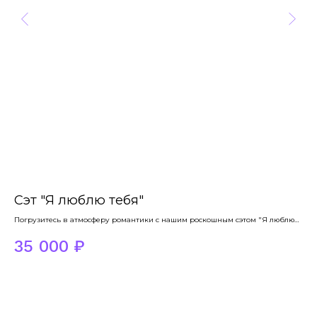
Сэт "Я люблю тебя"
С
Погрузитесь в атмосферу романтики с нашим роскошным сэтом "Я люблю
Мол
тебя"...
35 000
₽
5