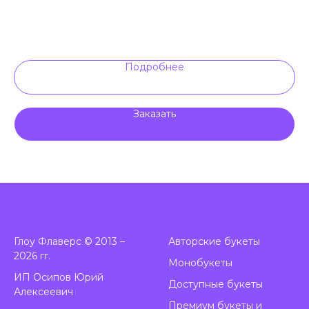
Подробнее
Заказать
Глоу Флаверс © 2013 –
А
вторские букеты
2026 гг.
Монобукеты
ИП Осипов Юрий
Доступные букеты
Алексеевич
Премиум букеты и