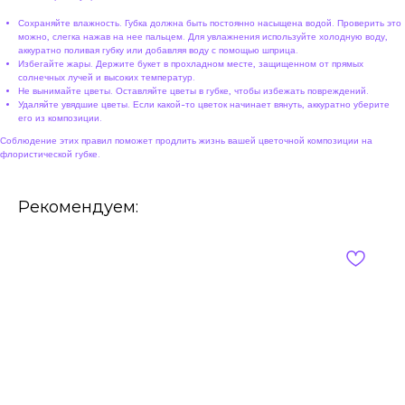
Сохраняйте влажность. Губка должна быть постоянно насыщена водой. Проверить это
можно, слегка нажав на нее пальцем. Для увлажнения используйте холодную воду,
аккуратно поливая губку или добавляя воду с помощью шприца.
Избегайте жары. Держите букет в прохладном месте, защищенном от прямых
солнечных лучей и высоких температур.
Не вынимайте цветы. Оставляйте цветы в губке, чтобы избежать повреждений.
Удаляйте увядшие цветы. Если какой-то цветок начинает вянуть, аккуратно уберите
его из композиции.
Соблюдение этих правил поможет продлить жизнь вашей цветочной композиции на
флористической губке.
Рекомендуем: