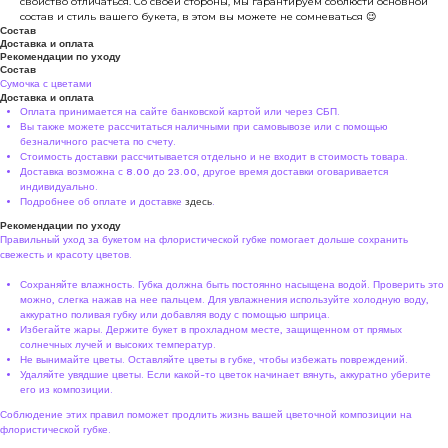
свойство отличаться. Со своей стороны, мы гарантируем соблюсти основной
состав и стиль вашего букета, в этом вы можете не сомневаться 😉
Состав
Доставка и оплата
Рекомендации по уходу
Состав
Сумочка с цветами
Доставка и оплата
Оплата принимается на сайте банковской картой или через СБП.
Вы также можете рассчитаться наличными при самовывозе или с помощью
безналичного расчета по счету.
Стоимость доставки рассчитывается отдельно и не входит в стоимость товара.
Доставка возможна с 8.00 до 23.00, другое время доставки оговаривается
индивидуально.
Подробнее об оплате и доставке
здесь
.
Рекомендации по уходу
Правильный уход за букетом на флористической губке помогает дольше сохранить
свежесть и красоту цветов.
Сохраняйте влажность. Губка должна быть постоянно насыщена водой. Проверить это
можно, слегка нажав на нее пальцем. Для увлажнения используйте холодную воду,
аккуратно поливая губку или добавляя воду с помощью шприца.
Избегайте жары. Держите букет в прохладном месте, защищенном от прямых
солнечных лучей и высоких температур.
Не вынимайте цветы. Оставляйте цветы в губке, чтобы избежать повреждений.
Удаляйте увядшие цветы. Если какой-то цветок начинает вянуть, аккуратно уберите
его из композиции.
Соблюдение этих правил поможет продлить жизнь вашей цветочной композиции на
флористической губке.