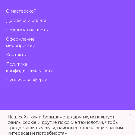
О мастерской
Доставка и оплата
Подписка на цветы
Оформление
мероприятий
Контакты
Политика
конфиденциальности
Публичная оферта
Наш сайт, как и большинство других, использует
файлы cookie и другие похожие технологии, чтобы
предоставлять услуги, наиболее отвечающие вашим
Tilda
Made on
интересам и потребностям.