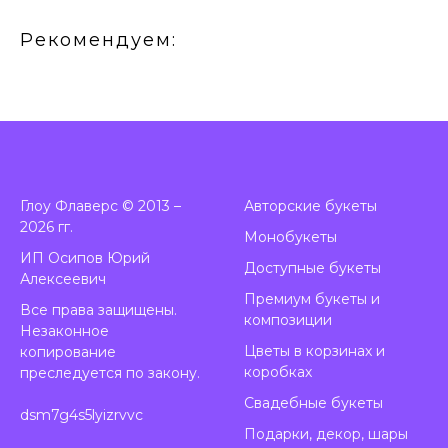
Рекомендуем:
Глоу Флаверс © 2013 –
А
вторские букеты
2026 гг.
Монобукеты
ИП Осипов Юрий
Доступные букеты
Алексеевич
Премиум букеты и
Все права защищены.
композиции
Незаконное
Цветы в корзинах и
копирование
коробках
преследуется по закону.
Свадебные букеты
dsm7g4s5lyizrvvc
Подарки, декор, шары