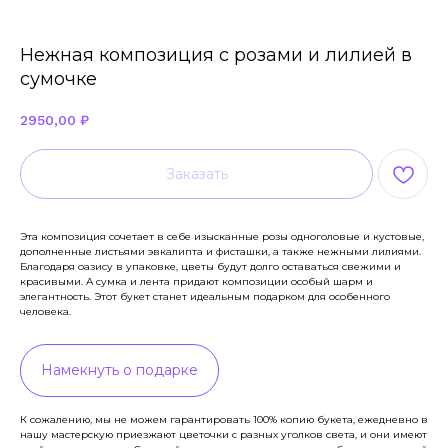
Нежная композиция с розами и лилией в
сумочке
2950,00
₽
Заказать
Эта композиция сочетает в себе изысканные розы одноголовые и кустовые,
дополненные листьями эвкалипта и фисташки, а также нежными лилиями.
Благодаря оазису в упаковке, цветы будут долго оставаться свежими и
красивыми. А сумка и лента придают композиции особый шарм и
элегантность. Этот букет станет идеальным подарком для особенного
человека.
Намекнуть о подарке
К сожалению, мы не можем гарантировать 100% копию букета, ежедневно в
нашу мастерскую приезжают цветочки с разных уголков света, и они имеют