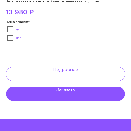
Эта композиция создана с любовью и вниманием к деталям...
Бук
хри
13 980
₽
4
Нужна открытка?
Раз
да
нет
Нуж
Подробнее
Заказать