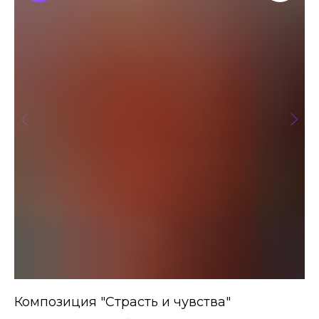
я
Композиция "Страсть и чувства"
Б